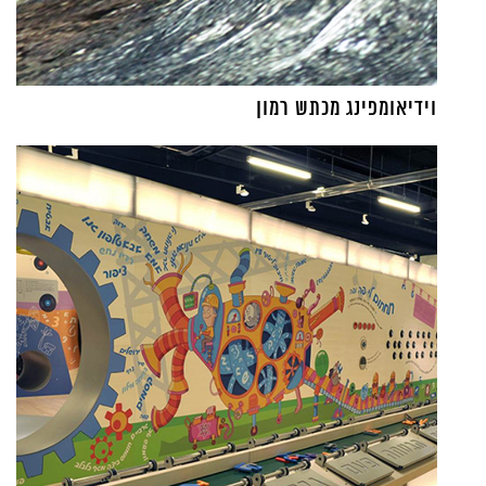
וידיאומפינג מכתש רמון