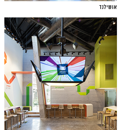
אושילנד