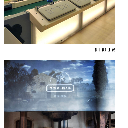
א ב גע דע