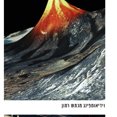
וידיאומפינג מכתש רמון