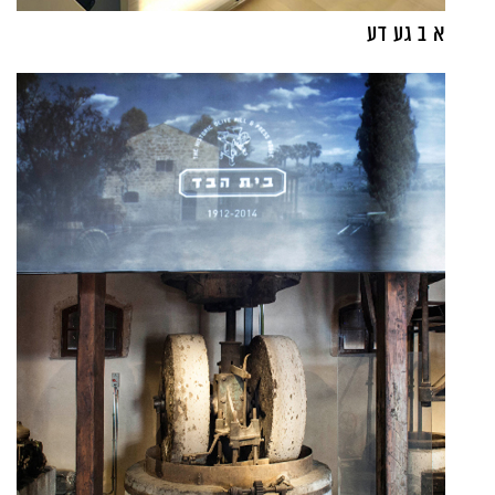
א ב גע דע