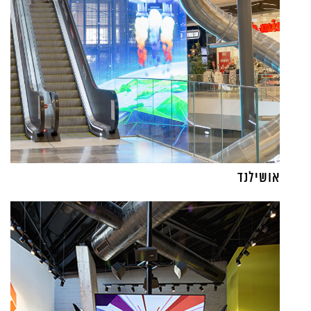
אושילנד