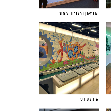
מוזיאון הילדים מיאמי
א ב גע דע