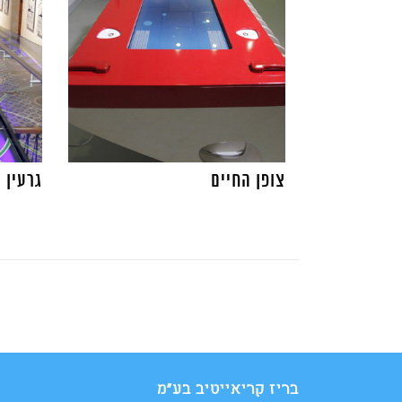
צופן החיים
גרעין 
בריז קריאייטיב בע"מ