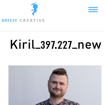
Ski
t
conten
Kiril_397.227_new