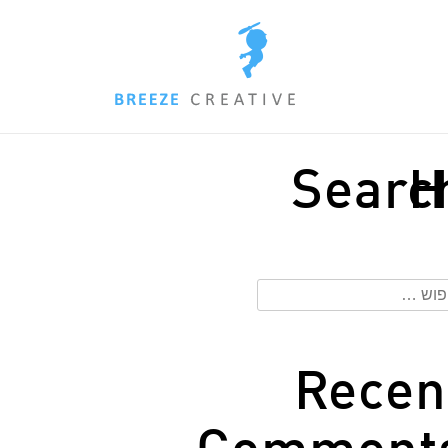
Searc
H
וש:
Recen