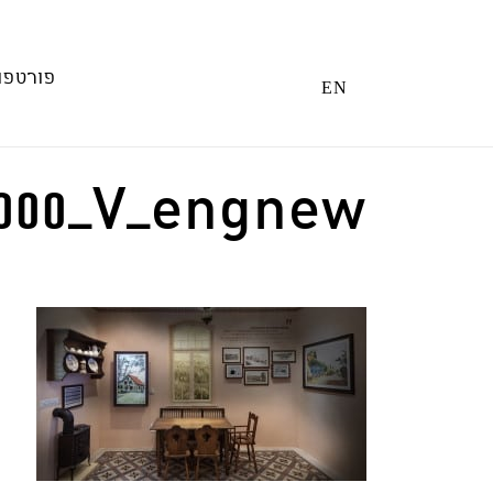
Ski
t
conten
פורטפו
EN
000_V_engnew