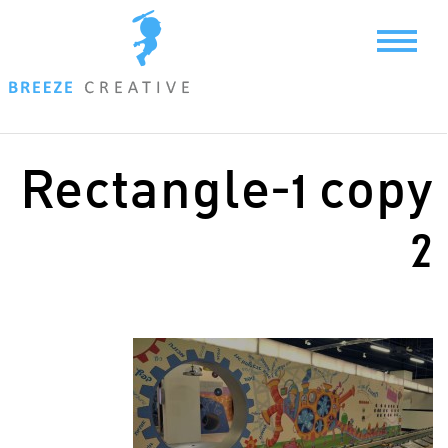
Ski
t
conten
Rectangle-1 copy
2