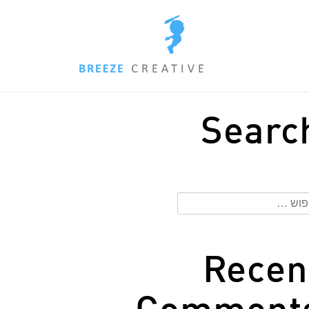
Searc
וש:
Recen