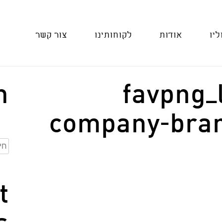
ליו
אודות
לקוחותינו
צור קשר
h
favpng_
company-bra
חיפ
t