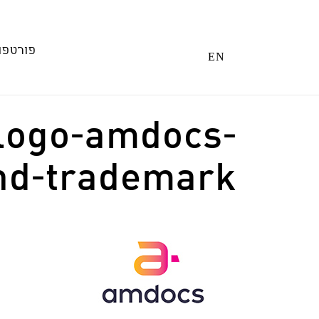
Ski
t
conten
פורטפו
EN
logo-amdocs-
nd-trademark