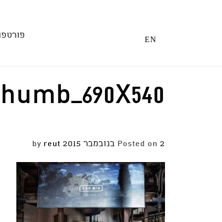
Ski
t
conten
פורטפו
EN
Thumb_690X540
2 בנובמבר 2015
Posted on
by
reut