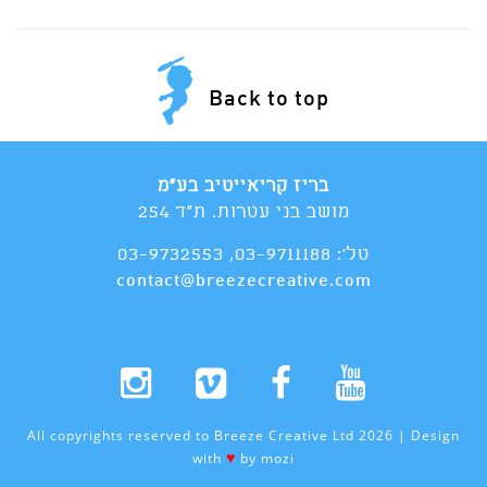
Back to top
בריז קריאייטיב בע"מ
מושב בני עטרות. ת"ד 254
טל':
03-9711188
,
03-9732553
contact@breezecreative.com
All copyrights reserved to Breeze Creative Ltd 2026 | Design
♥
with
by
mozi