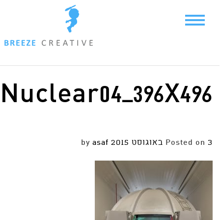
Ski
t
conten
Nuclear04_396X496
3 באוגוסט 2015
Posted on
by
asaf