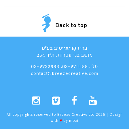
Back to top
בריז קריאייטיב בע"מ
מושב בני עטרות. ת"ד 254
טל':
03-9711188
,
03-9732553
contact@breezecreative.com
All copyrights reserved to Breeze Creative Ltd 2026 | Design
♥
with
by
mozi