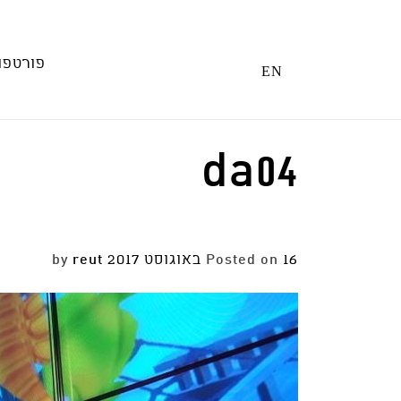
Ski
t
conten
פורטפו
EN
da04
16 באוגוסט 2017
Posted on
by
reut