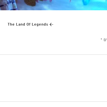
The Land Of Legends
←
ים
*