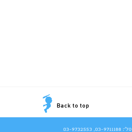
Back to top
טל':
03-9711188
,
03-9732553