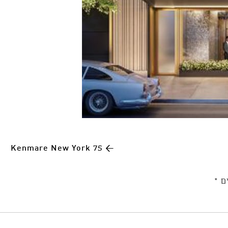
75 Kenmare New York
←
ים
*